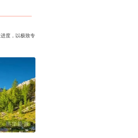
设进度，以极致专