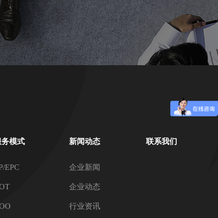
服务模式
新闻动态
联系我们
P/EPC
企业新闻
OT
企业动态
OO
行业资讯