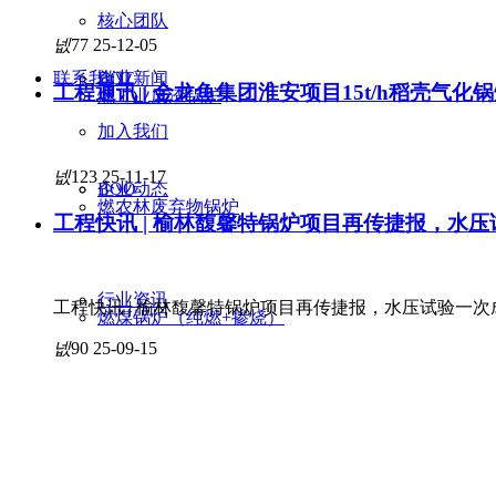
核心团队
넶
77
25-12-05
联系我们
BOT
企业新闻
工程通讯 | 金龙鱼集团淮安项目15t/h稻壳气
燃工业废渣锅炉
加入我们
넶
123
25-11-17
BOO
企业动态
燃农林废弃物锅炉
工程快讯 | 榆林馥馨特锅炉项目再传捷报，水
行业资讯
工程快讯 | 榆林馥馨特锅炉项目再传捷报，水压试验一次
燃煤锅炉（纯燃+掺烧）
넶
90
25-09-15