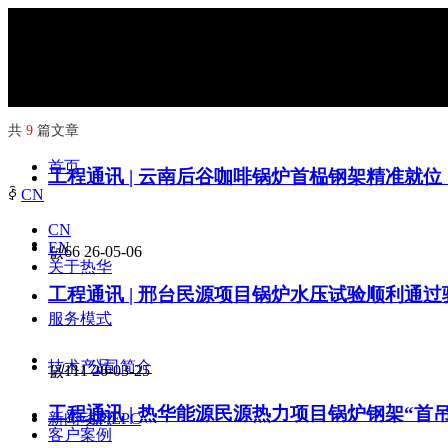
共
9
篇文章
首页
工程通讯 | 云南后谷咖啡锅炉首榀钢架精准就位
ꀅ
CN
CN
EN
넶
66
26-05-06
关于热华
工程通讯 | 邢台民源项目锅炉水压试验顺利通过
服务模式
技术产品
公司简介
넶
111
26-03-25
工程通讯 | 热华能源民源热力项目锅炉钢架“首
新闻动态
EP/EPC
客户案例