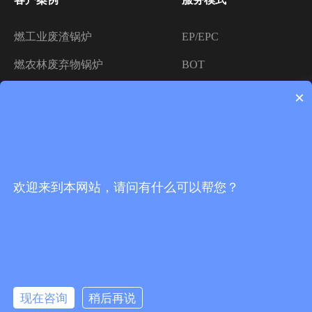
燃工业废渣锅炉
EP/EPC
燃农林废弃物锅炉
BOT
燃煤锅炉（纯燃+掺烧）
BOO
×
新闻动态
联系我们
欢迎来到本网站，请问有什么可以帮您？
企业新闻
企业动态
行业资讯
现在咨询
稍后再说