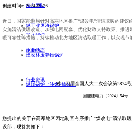
核心团队
创建时间：
2024-09-26
联系我们
BOT
企业新闻
近日，国家能源局针对高寒地区推广“煤改电”清洁取暖的建议
燃工业废渣锅炉
实施清洁供暖改造、加强电网配套、优化财政支持政策、推进
加入我们
暖可靠性等措施，持续推动北方地区清洁取暖工作，以实现节
BOO
企业动态
燃农林废弃物锅炉
行业资讯
对十四届全国人大二次会议第5874
燃煤锅炉（纯燃+掺烧）
国能建电力〔2024〕54号
您提出的关于在高寒地区因地制宜有序推广“煤改电”清洁取
设部，现答复如下：