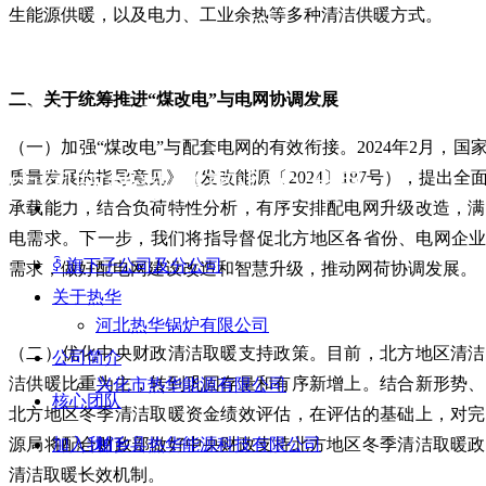
生能源供暖，以及电力、工业余热等多种清洁供暖方式。
二、关于统筹推进“煤改电”与电网协调发展
致力于中国绿色经济和
（一）加强“煤改电”与配套电网的有效衔接。2024年2月，
质量发展的指导意见》（发改能源〔2024〕187号），提出
中国节能减排事业的发展
承载能力，结合负荷特性分析，有序安排配电网升级改造，满
电需求。下一步，我们将指导督促北方地区各省份、电网企业
ꀅ
旗下子公司及分公司
需求，做好配电网建设改造和智慧升级，推动网荷协调发展。
关于热华
河北热华锅炉有限公司
（二）优化中央财政清洁取暖支持政策。目前，北方地区清洁
公司简介
洁供暖比重为主，转到巩固存量和有序新增上。结合新形势、
兴化市热华能源有限公司
核心团队
北方地区冬季清洁取暖资金绩效评估，在评估的基础上，对完
源局将配合财政部做好中央财政支持北方地区冬季清洁取暖政
加入我们
柏乡县热华能源科技有限公司
清洁取暖长效机制。