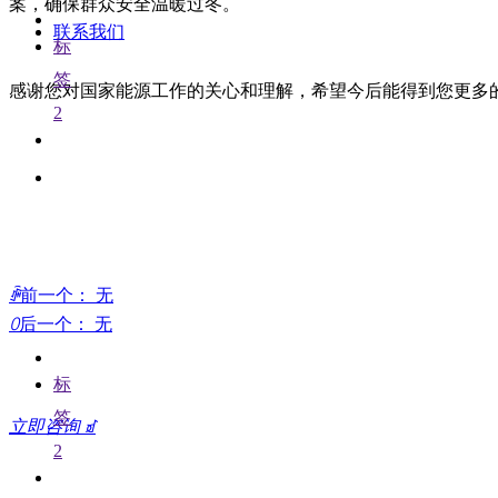
案，确保群众安全温暖过冬。
联系我们
标
签
感谢您对国家能源工作的关心和理解，希望今后能得到您更多
2
ꄴ
前一个：
无
ꄲ
后一个：
无
如果您有任何需求，请随
标
签
立即咨询
ꀃ
2