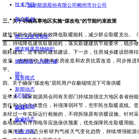
技术产品
热华能源股份有限公司郴州市分公司
客户案例
三、关于明确高寒地区实施“煤改电”的节能约束政策
建筑节能改造能够有效降低取暖能耗，减少群众取暖支出。《
燃工业废渣锅炉
造，持续降低建筑取暖能耗，落实新建建筑节能要求，稳步做
燃农林废弃物锅炉
能耗建筑、近零能耗建筑建设。下一步，住房城乡建设部将结
改造、农村低收入群体农房改造和农房抗震改造，同步推进
燃煤锅炉（纯燃+掺
平。
烧）
服务模式
四、关于确保“煤改电”居民用户在极端情况下可靠供暖
新闻动态
EP/EPC
近年来，国家能源局会同有关部门持续加强北方地区各省份能
责任和企业主体责任，补强薄弱环节，兜牢民生取暖底线。坚
企业新闻
BOT
未经过一年实际运行检验的，不得拆除原有供暖设施。针对采
企业动态
BOO
各地制定有序用电等应急保供预案，优先保障民生取暖用能。
会商沟通，动态分析研判气候天气变化趋势，持续增强能源
行业资讯